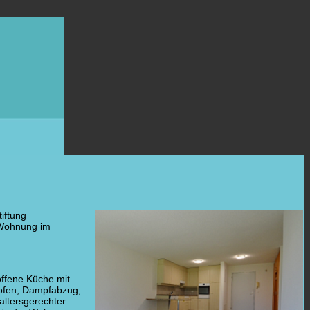
tiftung
 Wohnung im
offene Küche mit
ofen, Dampfabzug,
altersgerechter