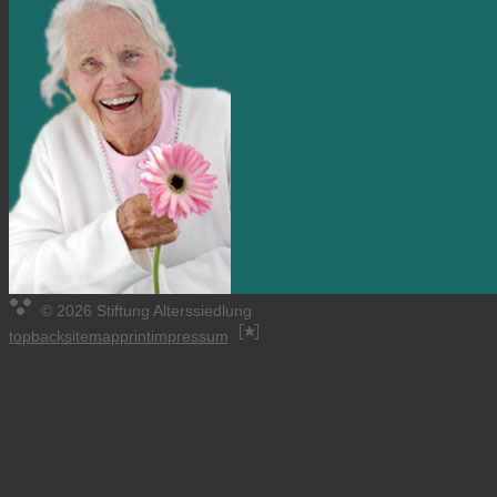
© 2026 Stiftung Alterssiedlung
top
back
sitemap
print
impressum